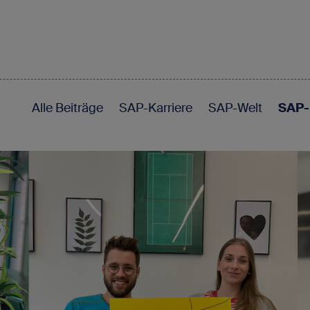
Alle Beiträge
SAP-Karriere
SAP-Welt
SAP-
N
Rufen Sie uns an
0662 2324444
K
K
Für SAP-Fachkräfte
Initiativ bewerben
D
in