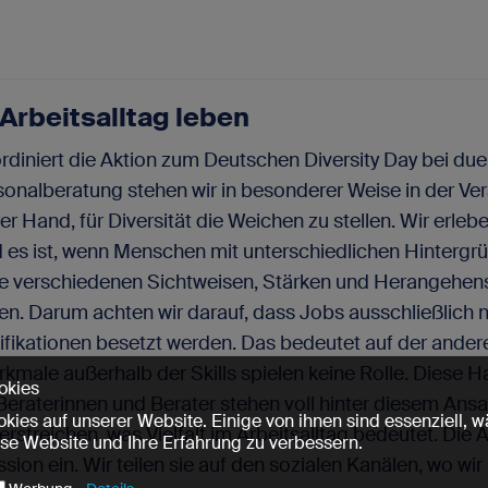
 Arbeitsalltag leben
rdiniert die Aktion zum Deutschen Diversity Day bei due
ersonalberatung stehen wir in besonderer Weise in der Ve
rer Hand, für Diversität die Weichen zu stellen. Wir erlebe
d es ist, wenn Menschen mit unterschiedlichen Hinterg
re verschiedenen Sichtweisen, Stärken und Herangehen
en. Darum achten wir darauf, dass Jobs ausschließlich 
ifikationen besetzt werden. Das bedeutet auf der andere
kmale außerhalb der Skills spielen keine Rolle. Diese H
okies
 Beraterinnen und Berater stehen voll hinter diesem Ansat
kies auf unserer Website. Einige von ihnen sind essenziell,
rstreichen, was Vielfalt im Arbeitsalltag bedeutet. Die
ese Website und Ihre Erfahrung zu verbessern.
sion ein. Wir teilen sie auf den sozialen Kanälen, wo wi