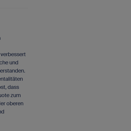
n
 verbessert
sche und
erstanden.
ntalitäten
bst, dass
quote zum
der oberen
nd