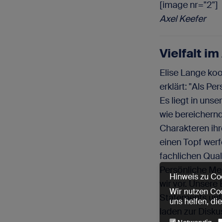
[image nr="2"]
Axel Keefer
Vielfalt im
Elise Lange koo
erklärt: "Als P
Es liegt in unse
wie bereichern
Charakteren ih
einen Topf werf
fachlichen Qual
Persönliche Mer
Hinweis zu Co
wir vor. Unsere
Wir nutzen Coo
Statements unte
uns helfen, di
laden zur Diskus