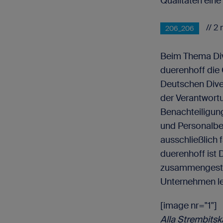
Qualitäten eine 
// 2
206_206
Beim Thema Dive
duerenhoff die C
Deutschen Diver
der Verantwortu
Benachteiligung
und Personalber
ausschließlich
duerenhoff ist 
zusammengestel
Unternehmen lei
[image nr="1"]
Alla Strembitsk