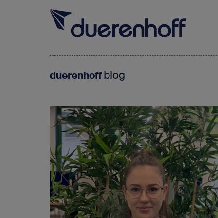
blog
duerenhoff
Für SAP-Fachkräfte
Für SAP-Arbeitgeber
Über duerenhoff
Karriere bei uns