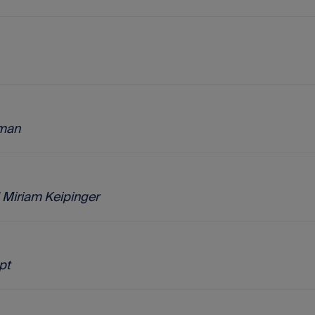
lman
 Miriam Keipinger
pt