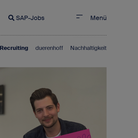
SAP-Jobs
Menü
Recruiting
duerenhoff
Nachhaltigkeit
Jobs anzeigen
eueste Blogbeiträge
I-Erfahrungen beschleunigen SAP-
arrieren
eutsche Behörden setzen den Fuß
 die Cloud