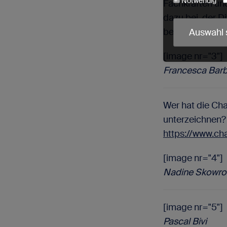
Notwendig
Fachkräften und
dazu bei, der Di
Cookie-Name
besten täglich."
Auswahl 
utmParams
urlWhenEnte
[image nr="3"]
crmcm
crm_campaig
Francesca Bar
PHPSESSID
cookieconse
Wer hat die Cha
read-entrie
unterzeichnen? 
https://www.cha
Wir erfassen 
[image nr="4"]
Nadine Skowro
[image nr="5"]
Pascal Bivi