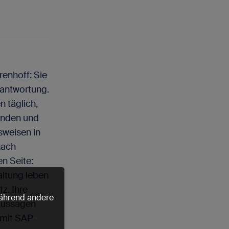
renhoff: Sie
rantwortung.
n täglich,
ründen und
sweisen in
nach
n Seite:
altung leben
z. Ihre
 während andere
 Aussagen
r mit SAP-