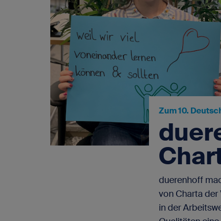
SAP-Portale
Blog
Newsletter
FAQ - Fragen und Antworten
Kontakt
Zum 10. Deutsch
Impressum
duere
Datenschutz
Chart
duerenhoff mach
von Charta der 
in der Arbeitsw