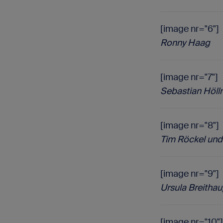
[image nr="6"]
Ronny Haag
[image nr="7"]
Sebastian Höl
[image nr="8"]
Tim Röckel und
[image nr="9"]
Ursula Breithau
[image nr="10"]