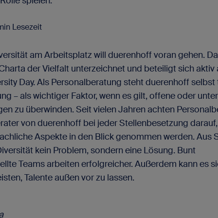
Rolle spielen.
 min Lesezeit
rsität am Arbeitsplatz will duerenhoff voran gehen. D
harta der Vielfalt unterzeichnet und beteiligt sich aktiv
sity Day. Als Personalberatung steht duerenhoff selbst t
ng – als wichtiger Faktor, wenn es gilt, offene oder unte
en zu überwinden. Seit vielen Jahren achten Personalb
ater von duerenhoff bei jeder Stellenbesetzung darauf
 fachliche Aspekte in den Blick genommen werden. Aus S
Diversität kein Problem, sondern eine Lösung. Bunt
lte Teams arbeiten erfolgreicher. Außerdem kann es si
sten, Talente außen vor zu lassen.
a