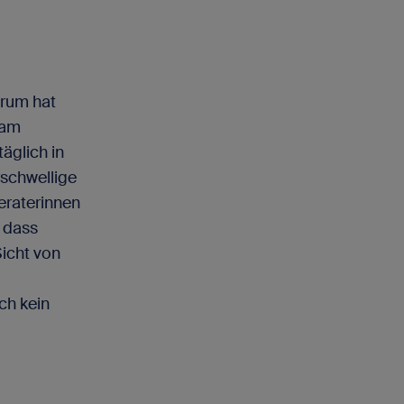
arum hat
 am
äglich in
rschwellige
eraterinnen
, dass
icht von
ch kein