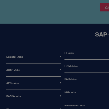
Zu
SAP-
FI-Jobs
Logistik-Jobs
HCM-Jobs
ABAP-Jobs
IS-U-Jobs
APO-Jobs
MM-Jobs
BASIS-Jobs
NetWeaver-Jobs