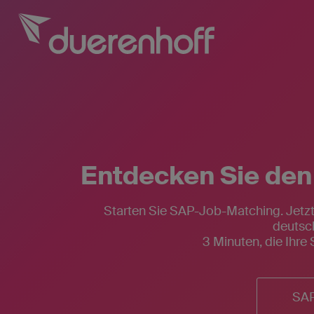
Entdecken Sie den
Starten Sie SAP-Job-Matching. Jetzt
Für SAP-Fachkräfte
Rufen Sie uns 
deutsc
0662 232
Für SAP-Arbeitgeber
3 Minuten, die Ihre
Über duerenhoff
Für SAP-Fachk
Initiati
Karriere bei uns
SAP