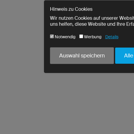
Hinweis zu Cookies
Wir nutzen Cookies auf unserer Websit
uns helfen, diese Website und Ihre Er
Notwendig
Werbung
Details
Cookie-Name
Notwendig
Auswahl speichern
Alle
ja
utmParams
ja
urlWhenEnteringPage
ja
crmcm
ja
crm_campaign
ja
PHPSESSID
ja
cookieconsent_status
ja
read-entries
Wir erfassen Ihre Entscheidung zur 