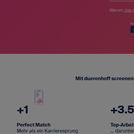
SAP-Portale
Warum
Job-
Blog
Für SAP-Arbei
Vakanz 
Newsletter
FAQ - Fragen und Antworten
Kontakt
Impressum
Mit duerenhoff screene
Datenschutz
+1
+3.
Perfect Match
Top-Arbei
Mehr als ein Karrieresprung
… darunte