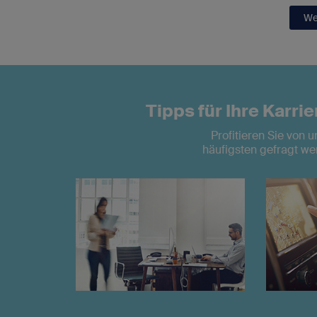
We
Tipps für Ihre Karri
Profitieren Sie von 
häufigsten gefragt we