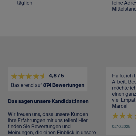
täglich
feine Adr
Mittelstan
Hallo, ich finde Ihr macht super
Großes Lo
4,8 / 5
Arbeit. Besonders hervorheben
Engagemen
Basierend auf
874 Bewertungen
möchte ich Bobby Ikeokwu der
einen ganz tollen Job macht und
viel Empathie mitbringt! Grüße
Das sagen unsere Kandidat:innen
16.07.2025
Marcel
Wir freuen uns, dass unsere Kunden
ihre Erfahrungen mit uns teilen! Hier
finden Sie Bewertungen und
02.10.2025
Meinungen, die einen Einblick in unsere