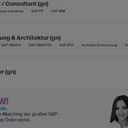
/ Consultant (gn)
cess Industries
SAP PP
SAP MM
ng & Architektur (gn)
SAP ABAP/4
SAP ABAP/OO
SAP BTP
Architekt (Entwicklung)
S
r (gn)
W!
ute.
-Matching der großen SAP-
ng Österreichs.