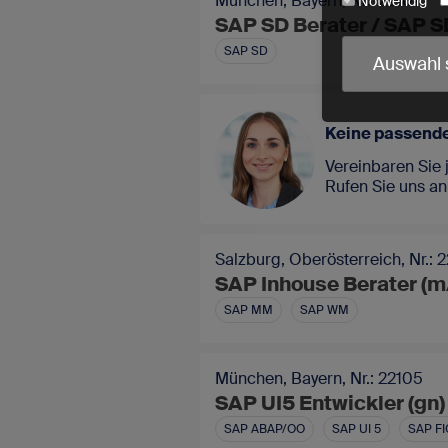
München, Bayern, Nr.: 22107
Notwendig
SAP SD Berater / SAP S
Cookie-Name
SAP SD
Auswahl 
utmParams
urlWhenEnte
crmcm
Keine passende
crm_campaig
PHPSESSID
Vereinbaren Sie 
Rufen Sie uns an
cookieconse
read-entrie
Salzburg, Oberösterreich, Nr.: 
Wir erfassen 
SAP Inhouse Berater (
SAP MM
SAP WM
München, Bayern, Nr.: 22105
SAP UI5 Entwickler (gn)
SAP ABAP/OO
SAP UI 5
SAP FI