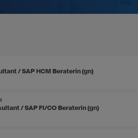
Für SAP-Arbeitgeber
Vakanz anbieten
ltant / SAP HCM Beraterin (gn)
4
ultant / SAP FI/CO Beraterin (gn)