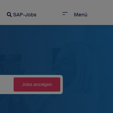
SAP-Jobs
Menü
Jobs anzeigen
eueste Blogbeiträge
Jobs anzeigen
I-Erfahrungen beschleunigen SAP-
arrieren
eutsche Behörden setzen den Fuß
 die Cloud