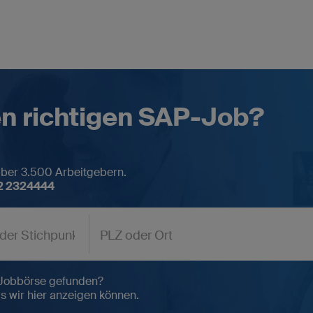
n richtigen SAP-Job?
über 3.500 Arbeitgebern.
2 2324444
N
Rufen Sie uns an
0662 2324444
K
K
Für SAP-Fachkräfte
 Jobbörse gefunden?
Initiativ bewerben
D
s wir hier anzeigen können.
in