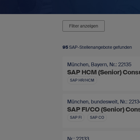
SAP-Portale
Blog
Newsletter
Filter anzeigen
FAQ - Fragen und Antworten
95
SAP-Stellenangebote gefunden
München, Bayern, Nr.: 22135
Kontakt
SAP HCM (Senior) Consu
Impressum
SAP HR/HCM
Datenschutz
München, bundesweit, Nr.: 2213
SAP FI/CO (Senior) Cons
SAP FI
SAP CO
Nr.: 22133