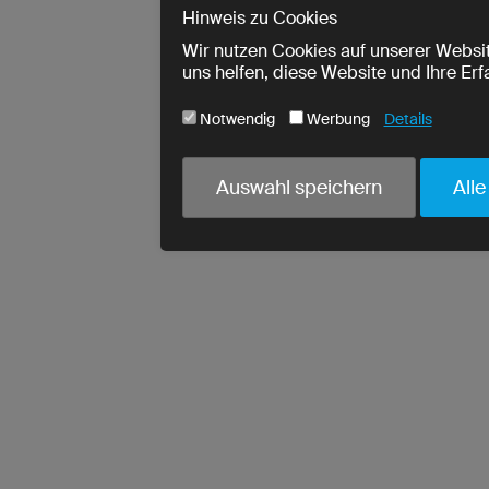
Hinweis zu Cookies
Wir nutzen Cookies auf unserer Websit
uns helfen, diese Website und Ihre Er
Notwendig
Werbung
Details
Cookie-Name
Notwendig
Auswahl speichern
Alle
ja
utmParams
ja
urlWhenEnteringPage
ja
crmcm
ja
crm_campaign
ja
PHPSESSID
ja
cookieconsent_status
ja
read-entries
Wir erfassen Ihre Entscheidung zur 