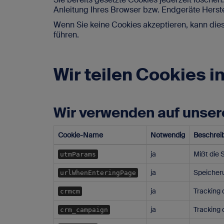
SAP-Portale
Anleitung Ihres Browser bzw. Endgeräte Herste
Blog
Für SAP-Arbei
Wenn Sie keine Cookies akzeptieren, kann di
Vakanz 
führen.
Newsletter
FAQ - Fragen und Antworten
Wir teilen Cookies i
Kontakt
Wir verwenden auf unser
Impressum
Cookie-Name
Notwendig
Beschrei
Datenschutz
ja
Mißt die 
utmParams
ja
Speicheru
urlWhenEnteringPage
ja
Tracking 
crmcm
ja
Tracking
crm_campaign