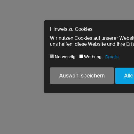
Hinweis zu Cookies
Wir nutzen Cookies auf unserer Websit
uns helfen, diese Website und Ihre Er
Notwendig
Werbung
Details
Cookie-Name
Notwendig
Auswahl speichern
Alle
ja
utmParams
ja
urlWhenEnteringPage
ja
crmcm
ja
crm_campaign
ja
PHPSESSID
ja
cookieconsent_status
ja
read-entries