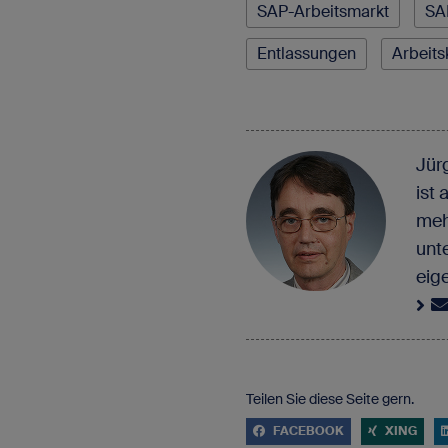
SAP-Arbeitsmarkt
SA
Entlassungen
Arbeits
Jür
ist 
meh
unte
eig
Teilen Sie diese Seite gern.
FACEBOOK
XING