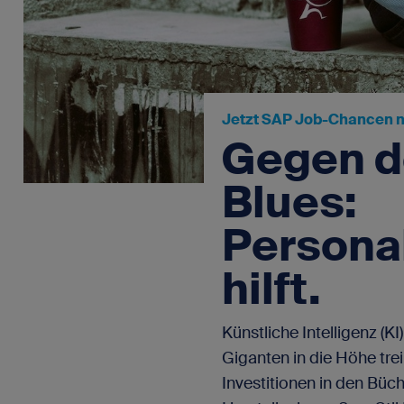
SAP-Portale
Blog
Für SAP-Arbei
Vakanz 
Newsletter
FAQ - Fragen und Antworten
Jetzt SAP Job-Chancen n
Gegen d
Blues:
Kontakt
Impressum
Persona
Datenschutz
hilft.
Künstliche Intelligenz (KI
Giganten in die Höhe tre
Investitionen in den Büch