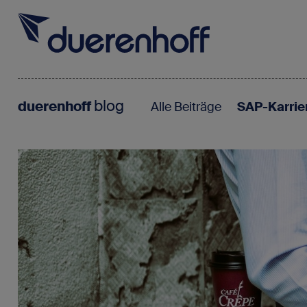
blog
duerenhoff
Alle Beiträge
SAP-Karrie
Für SAP-Fachkräfte
Rufen Sie uns 
0662 232
Für SAP-Arbeitgeber
Über duerenhoff
Für SAP-Fachk
Initiati
Karriere bei uns