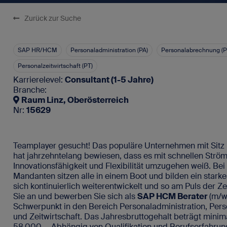
SAP-Portale
Zurück zur Suche
Blog
Für SAP-Arbei
Vakanz 
Newsletter
SAP HR/HCM
Personaladministration (PA)
Personalabrechnung (P
FAQ - Fragen und Antworten
Personalzeitwirtschaft (PT)
Karrierelevel:
Consultant (1-5 Jahre)
Branche:
Raum Linz, Oberösterreich
Kontakt
Nr:
15629
Impressum
Datenschutz
Teamplayer gesucht! Das populäre Unternehmen mit Sitz
hat jahrzehntelang bewiesen, dass es mit schnellen Str
Innovationsfähigkeit und Flexibilität umzugehen weiß. Be
Mandanten sitzen alle in einem Boot und bilden ein stark
sich kontinuierlich weiterentwickelt und so am Puls der Ze
Sie an und bewerben Sie sich als
SAP HCM Berater
(m/w
Schwerpunkt in den Bereich Personaladministration, Pe
und Zeitwirtschaft. Das Jahresbruttogehalt beträgt mini
58.000,–. Abhängig von Qualifikation und Berufserfahrung