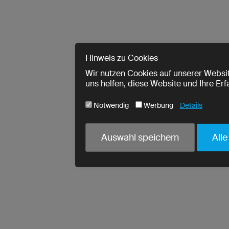
Hinweis zu Cookies
Wir nutzen Cookies auf unserer Websit
uns helfen, diese Website und Ihre Er
Notwendig
Werbung
Details
Cookie-Name
Notwendig
Auswahl speichern
Alle
ja
utmParams
ja
urlWhenEnteringPage
ja
crmcm
ja
crm_campaign
ja
PHPSESSID
ja
cookieconsent_status
ja
read-entries