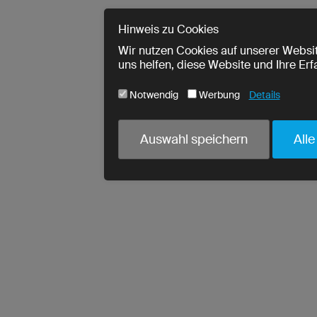
Hinweis zu Cookies
Wir nutzen Cookies auf unserer Websit
uns helfen, diese Website und Ihre Er
Notwendig
Werbung
Details
Cookie-Name
Notwendig
Auswahl speichern
Alle
ja
utmParams
ja
urlWhenEnteringPage
ja
crmcm
ja
crm_campaign
ja
PHPSESSID
ja
cookieconsent_status
ja
read-entries
Wir erfassen Ihre Entscheidung zur 