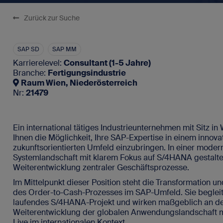
SAP-Portale
Zurück zur Suche
Blog
Für SAP-Arbei
Vakanz 
Newsletter
SAP SD
SAP MM
FAQ - Fragen und Antworten
Karrierelevel:
Consultant (1-5 Jahre)
Branche:
Fertigungsindustrie
Raum Wien, Niederösterreich
Nr:
21479
Kontakt
Impressum
Ein international tätiges Industrieunternehmen mit Sitz in 
Ihnen die Möglichkeit, Ihre SAP-Expertise in einem innova
Datenschutz
zukunftsorientierten Umfeld einzubringen. In einer moder
Systemlandschaft mit klarem Fokus auf S/4HANA gestalten
Weiterentwicklung zentraler Geschäftsprozesse.
Im Mittelpunkt dieser Position steht die Transformation 
des Order-to-Cash-Prozesses im SAP-Umfeld. Sie begleit
laufendes S/4HANA-Projekt und wirken maßgeblich an d
Weiterentwicklung der globalen Anwendungslandschaft m
Live im internationalen Kontext.