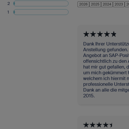
SAP-Portale
2
2026
2025
2024
2023
2
Blog
Für SAP-Arbei
1
Vakanz 
Newsletter
FAQ - Fragen und Antworten
Dank Ihrer Unterstütz
Anstellung gefunden. 
Angebot an SAP-Posit
Kontakt
offensichtlich zu den
hat mir gut gefallen, 
Impressum
um mich gekümmert ha
welchem ich hiermit 
Datenschutz
professionelle Unter
Dank an alle die mitg
2015.