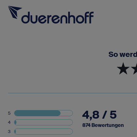
So werd
Für SAP-Fachkräfte
Rufen Sie uns 
0662 232
Für SAP-Arbeitgeber
4,8 / 5
5
Über duerenhoff
Für SAP-Fachk
4
874 Bewertungen
Initiati
Karriere bei uns
3