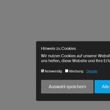
Hinweis zu Cookies
Wir nutzen Cookies auf unserer Websit
uns helfen, diese Website und Ihre Er
Notwendig
Werbung
Details
Cookie-Name
Notwendig
Auswahl speichern
Alle
ja
utmParams
ja
urlWhenEnteringPage
ja
crmcm
ja
crm_campaign
ja
PHPSESSID