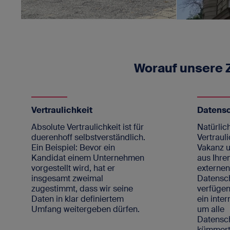
Worauf unsere
Vertraulichkeit
Datens
Absolute Vertraulichkeit ist für
Natürlich
duerenhoff selbstverständlich.
Vertrauli
Ein Beispiel: Bevor ein
Vakanz u
Kandidat einem Unternehmen
aus Ihre
vorgestellt wird, hat er
externe
insgesamt zweimal
Datensc
zugestimmt, dass wir seine
verfügen
Daten in klar definiertem
ein inte
Umfang weitergeben dürfen.
um alle
Datens
kümmert