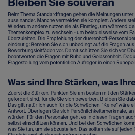
Bleiben Sie souverän
SAP-Portale
Blog
Für SAP-Arbei
Beim Thema Standardfragen gehen die Meinungen unter 
Vakanz 
auseinander. Manche vermeiden sie komplett. Andere stell
Newsletter
Wiederum andere nutzen sie als Einstieg, um während d
Themenkomplex zu wechseln - um beispielsweise vom Fac
FAQ - Fragen und Antworten
überzuleiten. Die Empfehlung der duerenhoff-Personalbe
eindeutig: Bereiten Sie sich unbedingt auf die Fragen a
Bewerbungsleitfäden vor. Damit schützen Sie sich vor Ü
beantworten die Fragen mit Ruhe und Gelassenheit. Dadu
Fragestellung vom potentiellen Aufreger in einen Ruhepol
Kontakt
Impressum
Was sind Ihre Stärken, was Ih
Datenschutz
Zuerst die Stärken. Punkten Sie am besten mit den Stärken,
gefordert sind, für die Sie sich bewerben. Bleiben Sie dabe
Das gilt natürlich auch für die Schwächen. "Keine" wäre 
Antwort. Überlegen Sie sich Persönlichkeitsmerkmale, an
würden. Für den Personaler geht es in diesen Fragen auch
selbst einschätzen können. Und bei den Schwächen kommt 
was Sie tun, um sie abzustellen. Das sollten sie auf jede