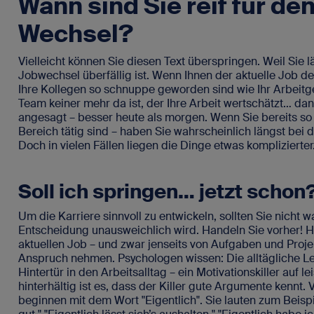
Wann sind Sie reif für de
SAP-Portale
Wechsel?
Blog
Für SAP-Arbei
Vakanz 
Newsletter
Vielleicht können Sie diesen Text überspringen. Weil Sie l
Jobwechsel überfällig ist. Wenn Ihnen der aktuelle Job de
FAQ - Fragen und Antworten
Ihre Kollegen so schnuppe geworden sind wie Ihr Arbeit
Team keiner mehr da ist, der Ihre Arbeit wertschätzt… dann
angesagt – besser heute als morgen. Wenn Sie bereits so 
Bereich tätig sind – haben Sie wahrscheinlich längst bei 
Doch in vielen Fällen liegen die Dinge etwas komplizierter
Kontakt
Impressum
Soll ich springen… jetzt schon
Datenschutz
Um die Karriere sinnvoll zu entwickeln, sollten Sie nicht wa
Entscheidung unausweichlich wird. Handeln Sie vorher! H
aktuellen Job – und zwar jenseits von Aufgaben und Projek
Anspruch nehmen. Psychologen wissen: Die alltägliche Le
Hintertür in den Arbeitsalltag – ein Motivationskiller auf 
hinterhältig ist es, dass der Killer gute Argumente kennt. 
beginnen mit dem Wort "Eigentlich". Sie lauten zum Beispie