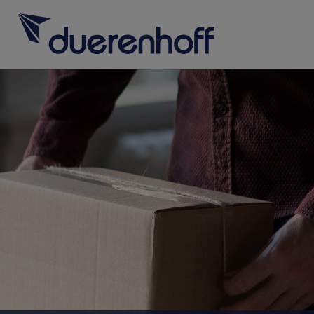
Für SAP-Fachkräfte
Rufen Sie uns 
0662 232
Für SAP-Arbeitgeber
Über duerenhoff
Für SAP-Fachk
Initiati
Karriere bei uns