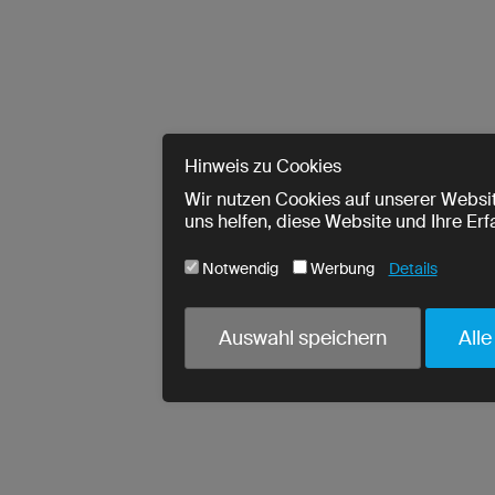
Hinweis zu Cookies
Wir nutzen Cookies auf unserer Websit
uns helfen, diese Website und Ihre Er
Notwendig
Werbung
Details
Cookie-Name
Notwendig
Auswahl speichern
Alle
ja
utmParams
ja
urlWhenEnteringPage
ja
crmcm
ja
crm_campaign
ja
PHPSESSID
ja
cookieconsent_status