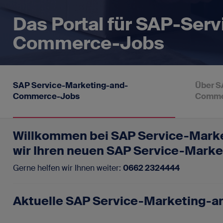
SAP-Portale
Das Portal für SAP-Ser
Blog
Für SAP-Arbei
Vakanz 
Commerce-Jobs
Newsletter
FAQ - Fragen und Antworten
SAP Service-Marketing-and-
Über S
Commerce-Jobs
Comme
Kontakt
Impressum
Willkommen bei SAP Service-Mar
Datenschutz
wir Ihren neuen SAP Service-Mar
Gerne helfen wir Ihnen weiter:
0662 2324444
Aktuelle SAP Service-Marketing