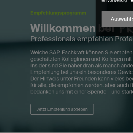
Notwendig
Empfehlungsprogramm
Cookie-Name
Auswahl 
utmParams
Willkommen bei
urlWhenEnte
crmcm
Professionals empfehlen Profe
crm_campaig
PHPSESSID
Welche SAP-Fachkraft können Sie empfehle
cookieconse
geschätzten Kolleginnen und Kollegen mit
read-entrie
Insider sind Sie näher dran als manch ande
Empfehlung bei uns ein besonderes Gewic
Der Hinweis unter Freunden kann vieles be
Wir erfassen 
für alle, die empfohlen werden, aber auch fü
bedanken uns mit einer Spende – und star
Jetzt Empfehlung abgeben