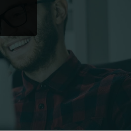
Ablauf
nie
nie
1 Jahr
1 Jahr
Am Ende
der Sitzung
nie
nie
ver.