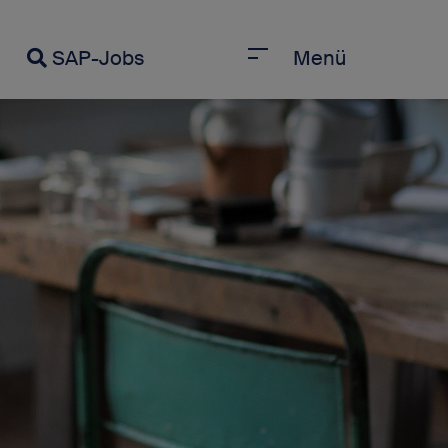
SAP-Jobs
Menü
Jobs anzeigen
eueste Blogbeiträge
I-Erfahrungen beschleunigen SAP-
arrieren
eutsche Behörden setzen den Fuß
 die Cloud