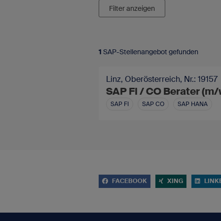
Filter anzeigen
1
SAP-Stellenangebot gefunden
Linz, Oberösterreich, Nr.: 19157
SAP FI / CO Berater (m/
SAP FI
SAP CO
SAP HANA
FACEBOOK
XING
LINK