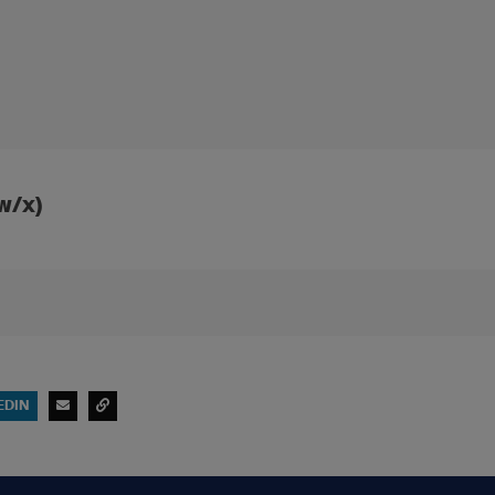
w/x)
EDIN