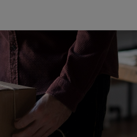
N
Rufen Sie uns an
0662 2324444
K
K
Für SAP-Fachkräfte
Initiativ bewerben
D
in