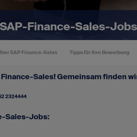
Für SAP-Arbeitgeber
Vakanz anbieten
r SAP-Finance-Sales-Job
Über SAP Finance-Sales
Tipps für Ihre Bewerbung
Finance-Sales! Gemeinsam finden wi
62 2324444
e-Sales-Jobs: