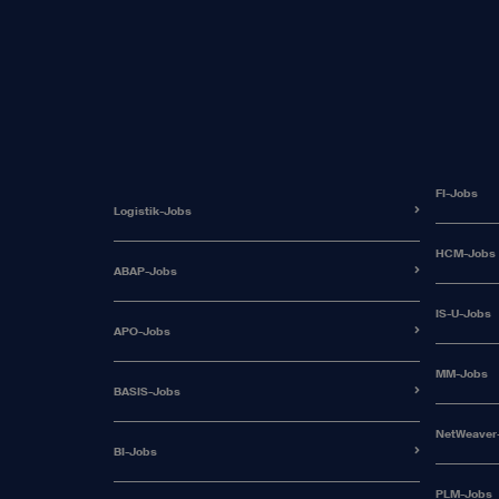
FI-Jobs
Logistik-Jobs
HCM-Jobs
ABAP-Jobs
IS-U-Jobs
APO-Jobs
MM-Jobs
BASIS-Jobs
NetWeaver
BI-Jobs
PLM-Jobs