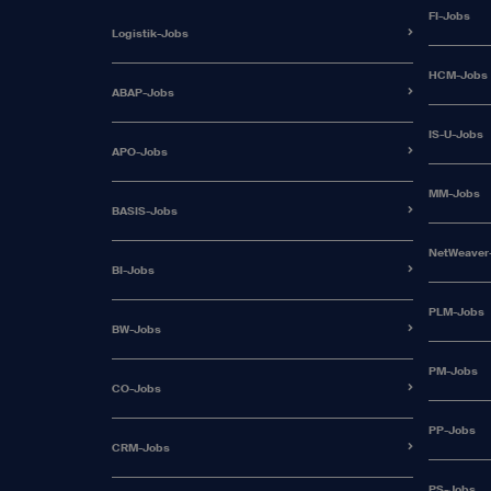
FI-Jobs
Logistik-Jobs
HCM-Jobs
ABAP-Jobs
IS-U-Jobs
APO-Jobs
MM-Jobs
BASIS-Jobs
NetWeaver
BI-Jobs
PLM-Jobs
BW-Jobs
PM-Jobs
CO-Jobs
PP-Jobs
CRM-Jobs
PS-Jobs