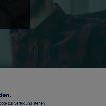
Ablauf
nie
nie
1 Jahr
1 Jahr
Am Ende
der Sitzung
nie
nie
ver.
den.
bote zur Verfügung stehen.