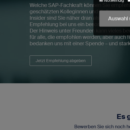
Notwendig
Welche SAP-Fachkraft können Sie empfehle
geschätzten Kolleginnen und Kollegen mit
Cookie-Name
Insider sind Sie näher dran als manch ande
Auswahl 
utmParams
Empfehlung bei uns ein besonderes Gewic
urlWhenEnte
Der Hinweis unter Freunden kann vieles be
crmcm
für alle, die empfohlen werden, aber auch fü
crm_campaig
bedanken uns mit einer Spende – und star
PHPSESSID
cookieconse
Jetzt Empfehlung abgeben
read-entrie
Wir erfassen 
Es 
Bewerben Sie sich noch he