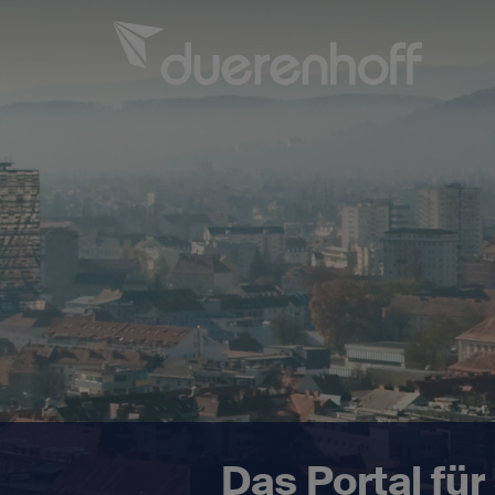
Für SAP-Fachkräfte
Für SAP-Arbeitgeber
Über duerenhoff
Karriere bei uns
Das Portal fü