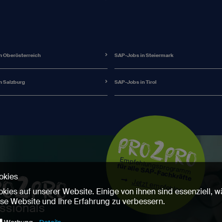
n Oberösterreich
SAP-Jobs in Steiermark
n Salzburg
SAP-Jobs in Tirol
Empfehlungsprogramm
für alle SAP-Fachkräfte
okies
Jetzt empfehlen
kies auf unserer Website. Einige von ihnen sind essenziell,
ese Website und Ihre Erfahrung zu verbessern.
ssionals