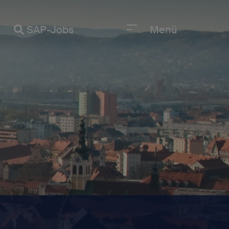
SAP-Jobs
Menü
Jobs anzeigen
eueste Blogbeiträge
I-Erfahrungen beschleunigen SAP-
arrieren
eutsche Behörden setzen den Fuß
 die Cloud