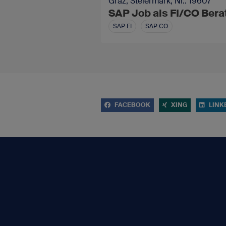
Graz, Steiermark, Nr.: 19607
SAP Job als FI/CO Bera
SAP FI
SAP CO
FACEBOOK
XING
LINK