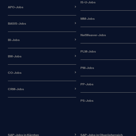
IS-U-Jobs
APO-Jobs
MM-Jobs
BASIS-Jobs
NetWeaver-Jobs
BI-Jobs
PLM-Jobs
BW-Jobs
PM-Jobs
CO-Jobs
PP-Jobs
CRM-Jobs
PS-Jobs
SAP-Jobs in Kärnten
SAP-Jobs in Oberösterreich