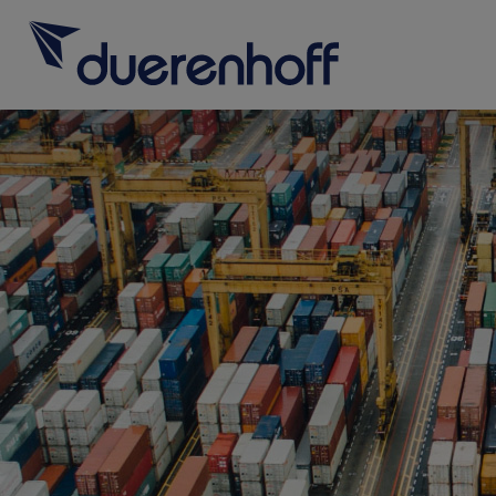
Für SAP-Fachkräfte
Rufen Sie uns 
0662 232
Für SAP-Arbeitgeber
Über duerenhoff
Für SAP-Fachk
Initiati
Karriere bei uns