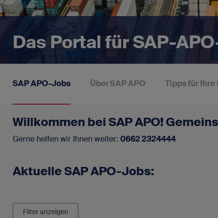
SAP-Portale
Blog
Für SAP-Arbei
Vakanz 
Das Portal für SAP-AP
Newsletter
FAQ - Fragen und Antworten
SAP APO-Jobs
Über SAP APO
Tipps für Ihr
Kontakt
Willkommen bei SAP APO! Gemeinsa
Impressum
Datenschutz
Gerne helfen wir Ihnen weiter:
0662 2324444
Aktuelle SAP APO-Jobs:
Filter anzeigen