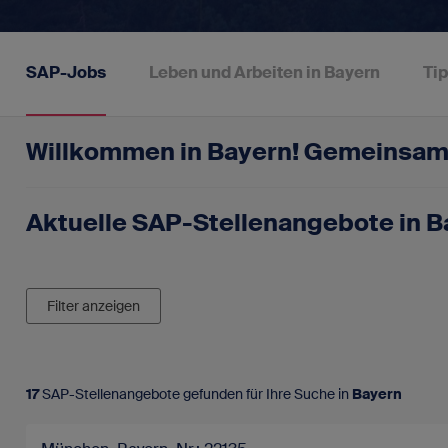
SAP-Portale
Blog
Für SAP-Arbei
Vakanz 
SAP-Jobs
Leben und Arbeiten in Bayern
Tip
Newsletter
FAQ - Fragen und Antworten
Willkommen in Bayern! Gemeinsam 
Kontakt
Aktuelle SAP-Stellenangebote in B
Impressum
Datenschutz
Filter anzeigen
17
SAP-Stellenangebote gefunden für Ihre Suche in
Bayern