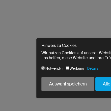
Hinweis zu Cookies
Wir nutzen Cookies auf unserer Websit
uns helfen, diese Website und Ihre Er
Notwendig
Werbung
Details
Cookie-Name
Notwendig
Auswahl speichern
Alle
ja
utmParams
ja
urlWhenEnteringPage
ja
crmcm
ja
crm_campaign
ja
PHPSESSID